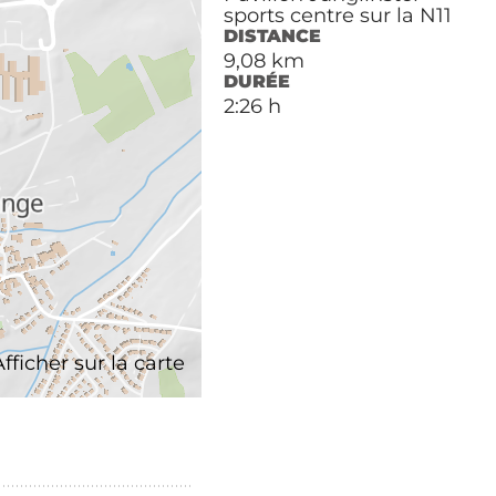
sports centre sur la N11
DISTANCE
9,08 km
DURÉE
2:26 h
Afficher sur la carte