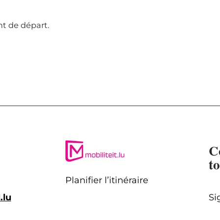
t de départ.
C
t
Planifier l’itinéraire
.lu
Si