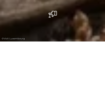
©
Visit Luxembourg
+
–