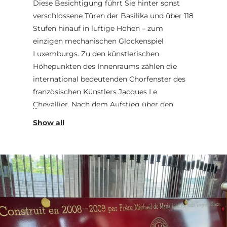
Diese Besichtigung führt Sie hinter sonst
verschlossene Türen der Basilika und über 118
Stufen hinauf in luftige Höhen – zum
einzigen mechanischen Glockenspiel
Luxemburgs. Zu den künstlerischen
Höhepunkten des Innenraums zählen die
international bedeutenden Chorfenster des
französischen Künstlers Jacques Le
Chevallier. Nach dem Aufstieg über den
Dachstuhl erreichen Sie schließlich den
Kubus des Carillons. Hier erläutert die
Carillonneurin Anna Kasprzycka das
Instrument und seine Spielweise, bevor es
zurück zum Parvis de la Basilique geht. Dort
können Sie das anschließende
Carillonkonzert unter freiem Himmel
erleben. Diese Führung verbindet
Geschichte, Architektur und Musik zu einem