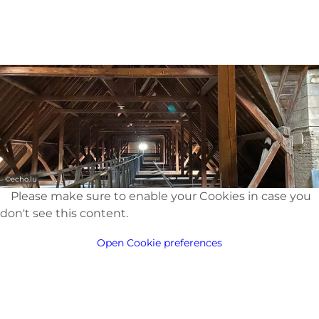
Kreditkarte oder bar. Nach der Bezahlung
erhalten Sie ein Ticket für den Gästeführer.
Wir freuen uns darauf, Sie bei einer unserer
DISCOVER Touren begrüßen zu dürfen.
Echternach Tourist Office
9-10, Parvis de la Basilique
©
echo.lu
L-6486 Echternach
Please make sure to enable your Cookies in case you
don't see this content.
touristinfo@visitechternach.lu oder T.+352
720 230
Open Cookie preferences