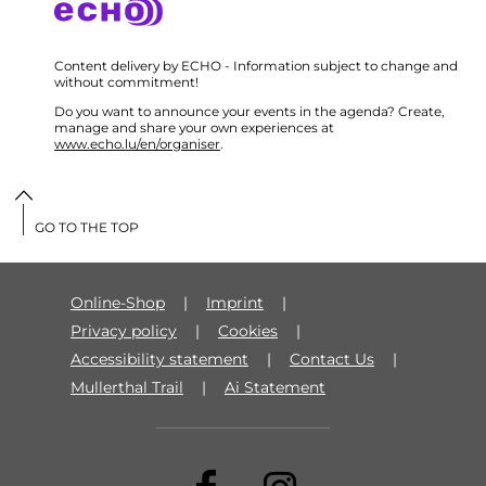
Content delivery by ECHO - Information subject to change and
without commitment!
Do you want to announce your events in the agenda? Create,
manage and share your own experiences at
www.echo.lu/en/organiser
.
GO TO THE TOP
Online-Shop
Imprint
Privacy policy
Cookies
Accessibility statement
Contact Us
Mullerthal Trail
Ai Statement