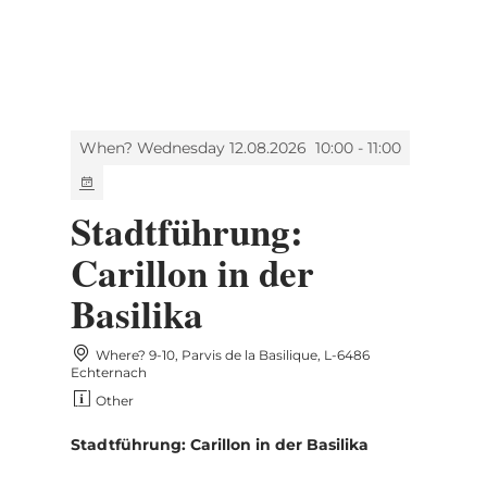
MENU
Go
Go
Go
Go
to
to
to
to
content
search
navi
footer
When? Wednesday 12.08.2026
10:00 - 11:00
Stadtführung:
Carillon in der
Basilika
Where? 9-10, Parvis de la Basilique, L-6486
Echternach
Other
Stadtführung: Carillon in der Basilika