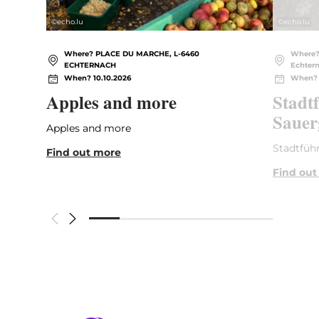
©
echo.lu
©
echo.lu
Where? PLACE DU MARCHE, L-6460
Where? 
ECHTERNACH
Echter
When? 10.10.2026
When? 
Apples and more
Stadt
Sauer
Apples and more
Stadtfüh
Find out more
Find out