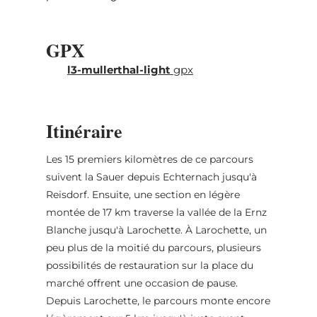
passant par la célèbre cascade
"Schiessentümpel". Au kilomètre 45, il faut
GPX
vaincre la dernière montée du parcours, en
passant devant des formations rocheuses
l3-mullerthal-light
gpx
uniques. À partir de Berdorf, vous pouvez
choisir de profiter des 5 derniers kilomètres
par une descente rapide (prudence dans les
Itinéraire
virages) ou profiter de la fraîcheur de la forêt
et de la vue sur les rochers.
Les 15 premiers kilomètres de ce parcours
suivent la Sauer depuis Echternach jusqu'à
Reisdorf. Ensuite, une section en légère
montée de 17 km traverse la vallée de la Ernz
Blanche jusqu'à Larochette. À Larochette, un
peu plus de la moitié du parcours, plusieurs
possibilités de restauration sur la place du
marché offrent une occasion de pause.
Depuis Larochette, le parcours monte encore