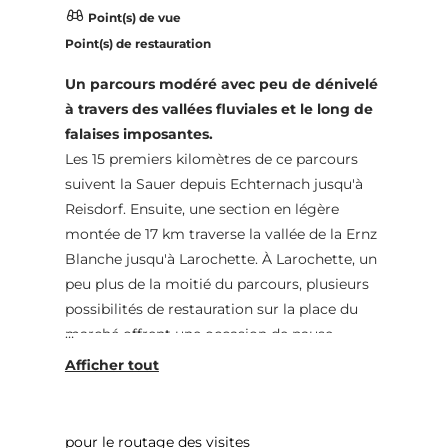
Point(s) de vue
Point(s) de restauration
Un parcours modéré avec peu de dénivelé
à travers des vallées fluviales et le long de
falaises imposantes.
Les 15 premiers kilomètres de ce parcours
suivent la Sauer depuis Echternach jusqu'à
Reisdorf. Ensuite, une section en légère
montée de 17 km traverse la vallée de la Ernz
Blanche jusqu'à Larochette. À Larochette, un
peu plus de la moitié du parcours, plusieurs
possibilités de restauration sur la place du
marché offrent une occasion de pause.
Depuis Larochette, le parcours monte encore
légèrement sur 5 km jusqu'à juste avant
Christnach. Ensuite, la descente s'engage
vers la fraîche vallée de la Ernz Noire, en
pour le routage des visites