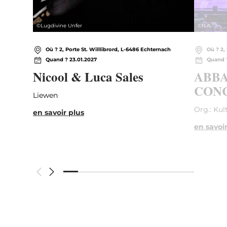
©
Lugdivine Unfer
©
N.A.
Où ? 2, Porte St. Willlibrord, L-6486 Echternach
Où ? 2,
Quand ? 23.01.2027
Quand ?
Nicool & Luca Sales
ABBA
CONC
Liewen
Org.: Kul
en savoir plus
en savoir