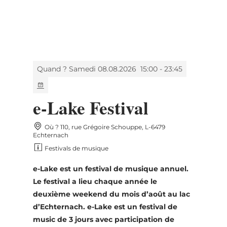
MENU
Go
Go
Go
Go
to
to
to
to
content
search
navi
footer
Quand ? Samedi 08.08.2026
15:00 - 23:45
e-Lake Festival
Où ? 110, rue Grégoire Schouppe, L-6479
Echternach
Festivals de musique
e-Lake est un festival de musique annuel.
Le festival a lieu chaque année le
deuxième weekend du mois d’août au lac
d’Echternach. e-Lake est un festival de
music de 3 jours avec participation de