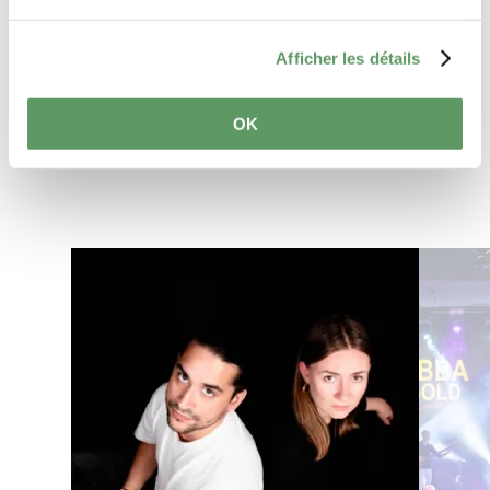
services.
Afficher les détails
Planifier l’itinéraire
OK
en savoir plus