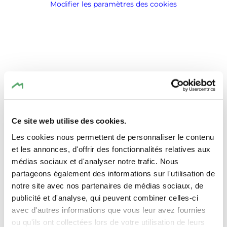
Modifier les paramètres des cookies
Lieu
TRIFOLION Echternach
Adresse:
Ce site web utilise des cookies.
2, Porte St. Willlibrord
L-6486 Echternach
Les cookies nous permettent de personnaliser le contenu
et les annonces, d'offrir des fonctionnalités relatives aux
Afficher sur la carte
médias sociaux et d'analyser notre trafic. Nous
partageons également des informations sur l'utilisation de
notre site avec nos partenaires de médias sociaux, de
publicité et d'analyse, qui peuvent combiner celles-ci
avec d'autres informations que vous leur avez fournies
ou qu'ils ont collectées lors de votre utilisation de leurs