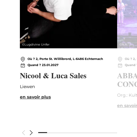
©
Lugdivine Unfer
©
N.A.
Où ? 2, Porte St. Willlibrord, L-6486 Echternach
Où ? 2,
Quand ? 23.01.2027
Quand ?
Nicool & Luca Sales
ABBA
CONC
Liewen
Org.: Kul
en savoir plus
en savoir