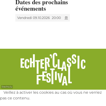
Dates des prochains
festive et lumineuse qui donne au festival un
événements
éclat tout particulier dès ses premiers
instants.
Vendredi 09.10.2026
20:00
©
echo.lu
Veillez à activer les cookies au cas où vous ne verriez
pas ce contenu.