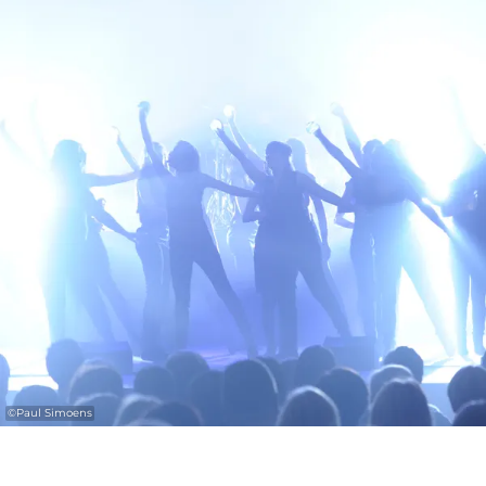
« Scala 30 » est bien plus qu’un concert : c’est
une célébration musicale de trente années
d’excellence artistique. Le public peut
s’attendre à une soirée riche en émotions, en
réinterprétations surprenantes et en
moments inoubliables. L’expérience est
sublimée par une mise en scène visuelle et
chorégraphique soigneusement élaborée,
faisant de chaque prestation une véritable
œuvre d’art totale.
.
Chaque note est façonnée avec la plus
©
Paul Simoens
grande précision afin de toucher, d’inspirer et
d’ouvrir de nouvelles perspectives sur des
chansons emblématiques. Une ouverture