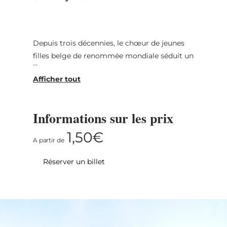
Depuis trois décennies, le chœur de jeunes
filles belge de renommée mondiale séduit un
public international sous la direction
magistrale des frères Steven et Stijn Kolacny.
Avec leur signature artistique inimitable, ils
transforment des hymnes légendaires de la
Informations sur les prix
pop et du rock en œuvres sonores puissantes
et profondément émouvantes. Des
1,50€
A partir de
arrangements épurés, des voix cristallines et
des accompagnements au piano d’une
Réserver un billet
grande sensibilité créent une atmosphère
d’une intensité exceptionnelle.