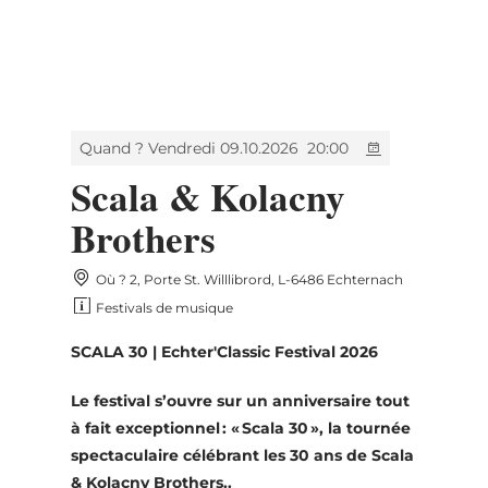
MENU
Go
Go
Go
Go
to
to
to
to
content
search
navi
footer
Quand ? Vendredi 09.10.2026
20:00
Scala & Kolacny
Brothers
Où ? 2, Porte St. Willlibrord, L-6486 Echternach
Festivals de musique
SCALA 30 | Echter'Classic Festival 2026
Le festival s’ouvre sur un anniversaire tout
à fait exceptionnel : « Scala 30 », la tournée
spectaculaire célébrant les 30 ans de Scala
& Kolacny Brothers.
.