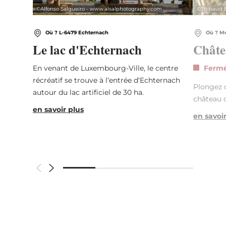
©
Alfonso Salgueiro - www.alsalphotography.com
©
Thibaud 
Où ? L-6479 Echternach
Où ? Mo
Le lac d'Echternach
Châte
En venant de Luxembourg-Ville, le centre
Ferm
récréatif se trouve à l‘entrée d‘Echternach
Plongez d
autour du lac artificiel de 30 ha.
château 
en savoir plus
en savoi