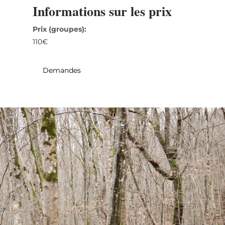
Informations sur les prix
31
1
2
3
4
5
6
Prix (groupes):
Prendre
110€
Demandes