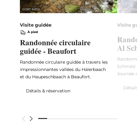
©
ORT MPSL
©
ORT MPS
Visite guidée
Visite g
À pied
Rando
Randonnée circulaire
Al Sc
guidée - Beaufort
Randonné
Randonnée circulaire guidée à travers les
Schmelz à
impressionnantes vallées du Halerbaach
Journée 
et du Haupeschbaach à Beaufort.
Détail
Détails & réservation