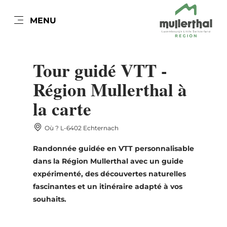
FR
MENU
Go
Go
Go
Go
to
to
to
to
DATUM AUSWÄHLEN
content
search
navi
footer
Tour guidé VTT -
Région Mullerthal à
la carte
lun
mar
mer
jeu
ven
sam
dim
Où ? L-6402 Echternach
27
28
29
30
31
1
2
Randonnée guidée en VTT personnalisable
3
4
5
6
7
8
9
dans la Région Mullerthal avec un guide
expérimenté, des découvertes naturelles
10
11
12
13
14
15
16
fascinantes et un itinéraire adapté à vos
17
18
19
20
21
22
23
souhaits.
24
25
26
27
28
29
30