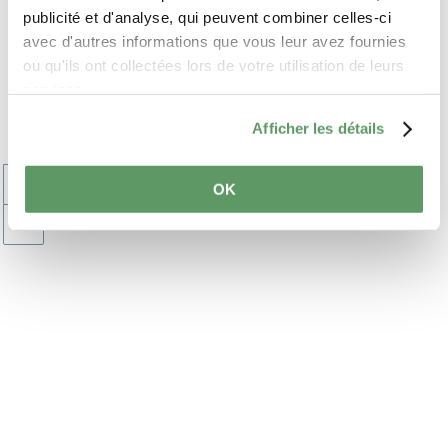
Attractions aux
publicité et d'analyse, qui peuvent combiner celles-ci
alentours
avec d'autres informations que vous leur avez fournies
ou qu'ils ont collectées lors de votre utilisation de leurs
TOUR GUIDÉ VTT - RÉGION
services.
MULLERTHAL À LA CARTE
Afficher les détails
+
OK
–